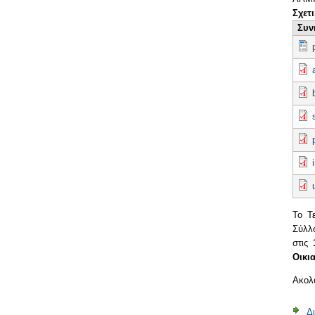
Σχετ
Συν
Το Τ
Σύλλ
στις
Οικι
Ακολο
Δ