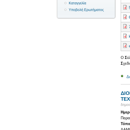
Καταγγελία
Υποβολή Ερωτήματος
Ο
Σ
ύ
Σ
χεδ
Δ
ΔΙΟ
ΤΕΧ
δημοσ
Ημερ
Παρασ
Τόπο
ΛΑΜΙ