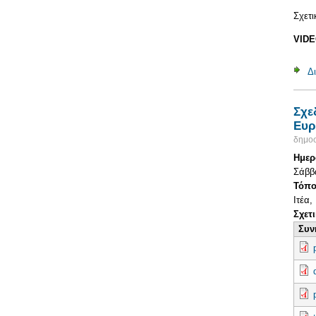
Σχετι
VID
Δ
Σχε
Ευρ
δημοσ
Ημερ
Σάββα
Τόπο
Ιτέα,
Σχετ
Συν