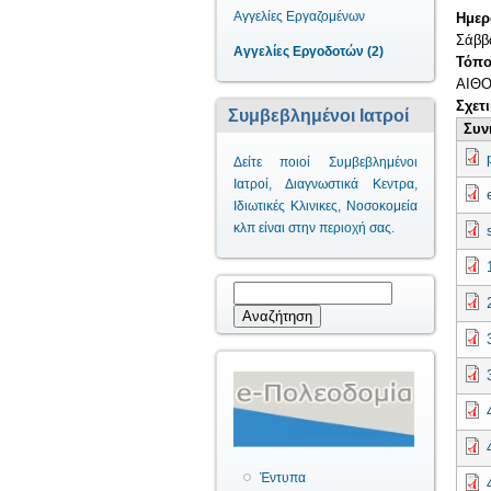
Αγγελίες Εργαζομένων
Ημερ
Σάββα
Αγγελίες Εργοδοτών (2)
Τόπο
ΑΙΘΟ
Σχετ
Συμβεβλημένοι Ιατροί
Συν
Δείτε ποιοί Συμβεβλημένοι
Ιατροί, Διαγνωστικά Κεντρα,
Ιδιωτικές Κλινικες, Νοσοκομεία
κλπ είναι στην περιοχή σας.
Φόρμα αναζήτησης
Αναζήτηση
Έντυπα