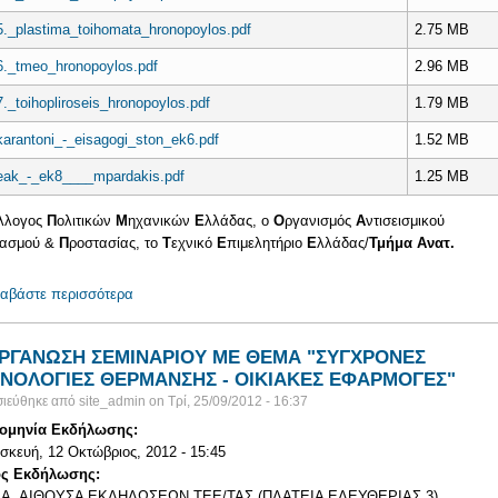
5._plastima_toihomata_hronopoylos.pdf
2.75 MB
6._tmeo_hronopoylos.pdf
2.96 MB
7._toihopliroseis_hronopoylos.pdf
1.79 MB
karantoni_-_eisagogi_ston_ek6.pdf
1.52 MB
eak_-_ek8____mpardakis.pdf
1.25 MB
λλογος
Π
ολιτικών
Μ
ηχανικών
Ε
λλάδας, ο
Ο
ργανισμός
Α
ντισεισμικού
ιασμού &
Π
ροστασίας, το
Τ
εχνικό
Ε
πιμελητήριο
Ε
λλάδας/
Τμήμα Ανατ.
ιαβάστε περισσότερα
για ΣΧΕΔΙΑΣΜΟΣ ΚΤΗΡΙΩΝ ΜΕ ΒΑΣΗ ΤΟΥΣ ΕΥΡΩΚΩΔ
ΡΓΑΝΩΣΗ ΣΕΜΙΝΑΡΙΟΥ ΜΕ ΘΕΜΑ "ΣΥΓΧΡΟΝΕΣ
ΝΟΛΟΓΙΕΣ ΘΕΡΜΑΝΣΗΣ - ΟΙΚΙΑΚΕΣ ΕΦΑΡΜΟΓΕΣ"
ιεύθηκε από
site_admin
on
Τρί, 25/09/2012 - 16:37
ομηνία Εκδήλωσης:
κευή, 12 Οκτώβριος, 2012 - 15:45
ς Εκδήλωσης:
Α, ΑΙΘΟΥΣΑ ΕΚΔΗΛΩΣΕΩΝ ΤΕΕ/ΤΑΣ (ΠΛΑΤΕΙΑ ΕΛΕΥΘΕΡΙΑΣ 3)