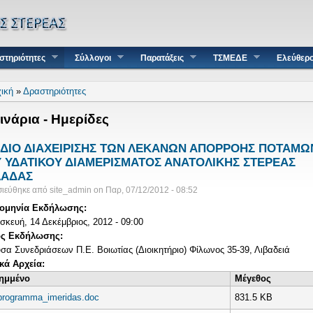
στηριότητες
Σύλλογοι
Παρατάξεις
ΤΣΜΕΔΕ
Ελεύθερ
τε εδώ
ική
»
Δραστηριότητες
ινάρια - Ημερίδες
ΔΙΟ ΔΙΑΧΕΙΡΙΣΗΣ ΤΩΝ ΛΕΚΑΝΩΝ ΑΠΟΡΡΟΗΣ ΠΟΤΑΜΩ
 ΥΔΑΤΙΚΟΥ ΔΙΑΜΕΡΙΣΜΑΤΟΣ ΑΝΑΤΟΛΙΚΗΣ ΣΤΕΡΕΑΣ
ΛΑΔΑΣ
ιεύθηκε από
site_admin
on
Παρ, 07/12/2012 - 08:52
ομηνία Εκδήλωσης:
κευή, 14 Δεκέμβριος, 2012 - 09:00
ς Εκδήλωσης:
σα Συνεδριάσεων Π.Ε. Βοιωτίας (Διοικητήριο) Φίλωνος 35-39, Λιβαδειά
ικά Αρχεία:
ημμένο
Μέγεθος
programma_imeridas.doc
831.5 KB