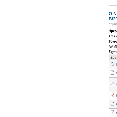
Ο Ν
Β/2
δημοσ
Ημερ
Σάββα
Τόπο
ΛΑΜ
Σχετ
Συν