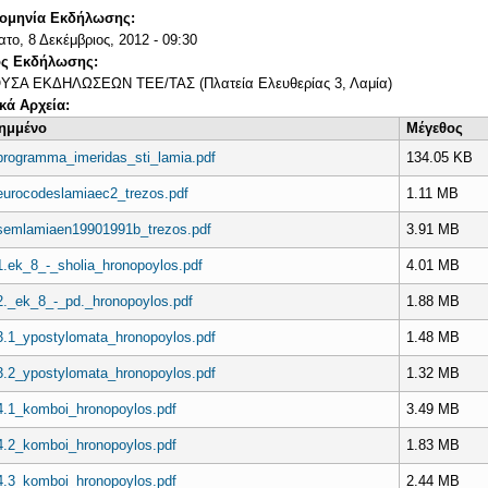
ομηνία Εκδήλωσης:
το, 8 Δεκέμβριος, 2012 - 09:30
ς Εκδήλωσης:
ΥΣΑ ΕΚΔΗΛΩΣΕΩΝ ΤΕΕ/ΤΑΣ (Πλατεία Ελευθερίας 3, Λαμία)
ικά Αρχεία:
ημμένο
Μέγεθος
programma_imeridas_sti_lamia.pdf
134.05 KB
eurocodeslamiaec2_trezos.pdf
1.11 MB
semlamiaen19901991b_trezos.pdf
3.91 MB
1.ek_8_-_sholia_hronopoylos.pdf
4.01 MB
2._ek_8_-_pd._hronopoylos.pdf
1.88 MB
3.1_ypostylomata_hronopoylos.pdf
1.48 MB
3.2_ypostylomata_hronopoylos.pdf
1.32 MB
4.1_komboi_hronopoylos.pdf
3.49 MB
4.2_komboi_hronopoylos.pdf
1.83 MB
4.3_komboi_hronopoylos.pdf
2.44 MB