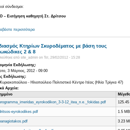
κοί σύνδεσμοι:
EO
– Εισήγηση καθηγητή Στ. Δρίτσου
ιαβάστε περισσότερα
για Ο ΝΕΟΣ ΚΑΝΟΝΙΣΜΟΣ ΕΠΕΜΒΑΣΕΩΝ (ΚΑΝ.ΕΠΕ.) (
διασμός Κτηρίων Σκυροδέματος με βάση τους
ωκώδικες 2 & 8
ιεύθηκε από
site_admin
on
Τετ, 29/02/2012 - 15:28
ομηνία Εκδήλωσης:
το, 3 Μάρτιος, 2012 - 09:00
ς Εκδήλωσης:
 Κυριακοπούλειο - Ηλιοπούλειο Πολιτιστικό Κέντρο Ιτέας (Ηλία Τρίγκα 47)
ικά Αρχεία:
ημμένο
Μέγεθ
programma_imeridas_eyrokodikon_3-3-12_itea_n.e._fokidas.pdf
125.45
dritsos-eyrokodikes.pdf
1.5 M
panagiotakos.pdf
3.23 