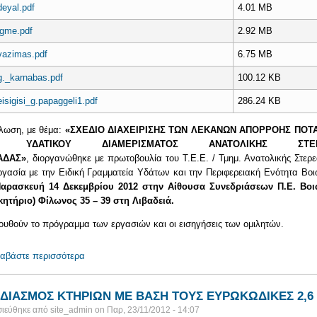
deyal.pdf
4.01 MB
igme.pdf
2.92 MB
vazimas.pdf
6.75 MB
g._karnabas.pdf
100.12 KB
eisigisi_g.papaggeli1.pdf
286.24 KB
λωση, με θέμα:
«ΣΧΕΔΙΟ ΔΙΑΧΕΙΡΙΣΗΣ ΤΩΝ ΛΕΚΑΝΩΝ ΑΠΟΡΡΟΗΣ ΠΟ
Υ ΥΔΑΤΙΚΟΥ ΔΙΑΜΕΡΙΣΜΑΤΟΣ ΑΝΑΤΟΛΙΚΗΣ ΣΤΕΡ
ΑΔΑΣ»
, διοργανώθηκε με πρωτοβουλία του Τ.Ε.Ε. / Τμημ. Ανατολικής Στερ
γασία με την Ειδική Γραμματεία Υδάτων και την Περιφερειακή Ενότητα Βοι
αρασκευή 14 Δεκεμβρίου 2012 στην
Αίθουσα Συνεδριάσεων Π.Ε. Βοι
ικητήριο) Φίλωνος 35 – 39
στη Λιβαδειά.
υθούν το πρόγραμμα των εργασιών και οι εισηγήσεις των ομιλητών.
ιαβάστε περισσότερα
για ΣΧΕΔΙΟ ΔΙΑΧΕΙΡΙΣΗΣ ΤΩΝ ΛΕΚΑΝΩΝ ΑΠΟΡΡΟ
ΕΛΛΑΔΑΣ
ΔΙΑΣΜΟΣ ΚΤΗΡΙΩΝ ΜΕ ΒΑΣΗ ΤΟΥΣ ΕΥΡΩΚΩΔΙΚΕΣ 2,6 
ιεύθηκε από
site_admin
on
Παρ, 23/11/2012 - 14:07