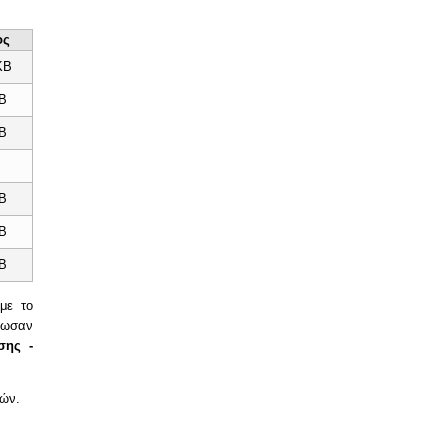
ος
KB
MB
MB
B
MB
MB
MB
με το
νωσαν
σης -
τών.
ΝΕΣ ΤΕΧΝΟΛΟΓΙΕΣ ΘΕΡΜΑΝΣΗΣ - ΟΙΚΙΑΚΕΣ ΕΦΑΡΜΟΓΕΣ"