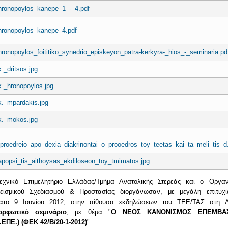
hronopoylos_kanepe_1_-_4.pdf
hronopoylos_kanepe_4.pdf
hronopoylos_foititiko_synedrio_episkeyon_patra-kerkyra-_hios_-_seminaria.pd
k._dritsos.jpg
k._hronopoylos.jpg
k._mpardakis.jpg
k._mokos.jpg
proedreio_apo_dexia_diakrinontai_o_prooedros_toy_teetas_kai_ta_meli_tis_d.
apopsi_tis_aithoysas_ekdiloseon_toy_tmimatos.jpg
εχνικό Επιμελητήριο Ελλάδας/Τμήμα Ανατολικής Στερεάς και ο Οργαν
σεισμικού Σχεδιασμού & Προστασίας διοργάνωσαν, με μεγάλη επιτυχί
ατο 9 Ιουνίου 2012, στην αίθουσα εκδηλώσεων του ΤΕΕ/ΤΑΣ στη Λ
ορφωτικό σεμινάριο
, με θέμα "
Ο ΝΕΟΣ ΚΑΝΟΝΙΣΜΟΣ ΕΠΕΜΒΑ
.ΕΠΕ.) (ΦΕΚ 42/Β/20-1-2012)
".