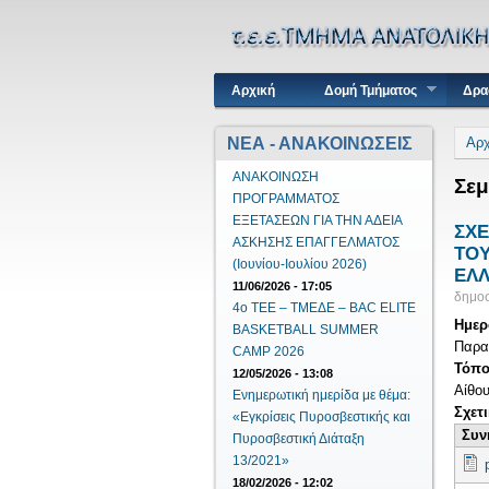
Κύριο μενού
Αρχική
Δομή Τμήματος
Δρα
Είσ
ΝΕΑ - ΑΝΑΚΟΙΝΩΣΕΙΣ
Αρχ
ΑΝΑΚΟΙΝΩΣΗ
Σεμ
ΠΡΟΓΡΑΜΜΑΤΟΣ
ΕΞΕΤΑΣΕΩΝ ΓΙΑ ΤΗΝ ΑΔΕΙΑ
ΣΧΕ
ΑΣΚΗΣΗΣ ΕΠΑΓΓΕΛΜΑΤΟΣ
ΤΟΥ
(Ιουνίου-Ιουλίου 2026)
ΕΛ
11/06/2026 - 17:05
δημοσ
4ο ΤΕΕ – ΤΜΕΔΕ – BAC ELITE
Ημερ
BASKETBALL SUMMER
Παρασ
CAMP 2026
Τόπο
12/05/2026 - 13:08
Αίθου
Ενημερωτική ημερίδα με θέμα:
Σχετ
«Εγκρίσεις Πυροσβεστικής και
Συν
Πυροσβεστική Διάταξη
13/2021»
18/02/2026 - 12:02