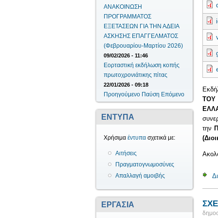
ΑΝΑΚΟΙΝΩΣΗ
ΠΡΟΓΡΑΜΜΑΤΟΣ
ΕΞΕΤΑΣΕΩΝ ΓΙΑ ΤΗΝ ΑΔΕΙΑ
ΑΣΚΗΣΗΣ ΕΠΑΓΓΕΛΜΑΤΟΣ
(Φεβρουαρίου-Μαρτίου 2026)
09/02/2026 - 11:46
Εορταστική εκδήλωση κοπής
πρωτοχρονιάτικης πίτας
22/01/2026 - 09:18
Εκδή
Προηγούμενο
Παύση
Επόμενο
ΤΟ
ΕΛΛ
ΕΝΤΥΠΑ
συνερ
την
Π
(Διο
Χρήσιμα
έντυπα
σχετικά με:
Αιτήσεις
Ακολο
Πραγματογνωμοσύνες
Απαλλαγή αμοιβής
Δ
ΣΧΕ
ΕΡΓΑΣΙΑ
δημοσ