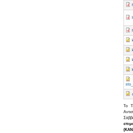
sto_
Το Τ
Αντι
Σάββ
επιμ
(ΚΑΝ