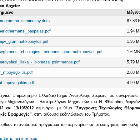
ικά Αρχεία:
ημμένο
Μέγεθ
programma_seminarioy.docx
87.83 
aeriothermansi_paspalas.pdf
1.94 
bipv_grammatikopoylos.pdf
1.95 
syghrones_tehnologies_thermansi_grammatikopoylos.pdf
1.6 M
paroysiasi_iliaka_-_biomaza_psimmenos.pdf
5.79 
ir_mpoysgolitis.pdf
2.88 
uf_mpoysgolitis.pdf
4.99 
εχνικό Επιμελητήριο Ελλάδας/Τμήμα Ανατολικής Στερεάς, σε συνεργασία 
ογο Μηχανολόγων - Ηλεκτρολόγων Μηχανικών του Ν. Φθιώτιδας διοργά
12 και 13/10/2012
σεμινάριο, με θέμα
"Σύγχρονες Τεχνολογίες Θέρμαν
ακές Εφαρμογές"
, στην αίθουσα εκδηλώσεων του Τμήματος.
υθούν το αναλυτικό πρόγραμμα του σεμιναρίου και οι εισηγήσεις των ομιλη
ιαβάστε περισσότερα
για ΔΙΟΡΓΑΝΩΣΗ ΣΕΜΙΝΑΡΙΟΥ ΜΕ ΘΕΜΑ "ΣΥΓΧΡΟ