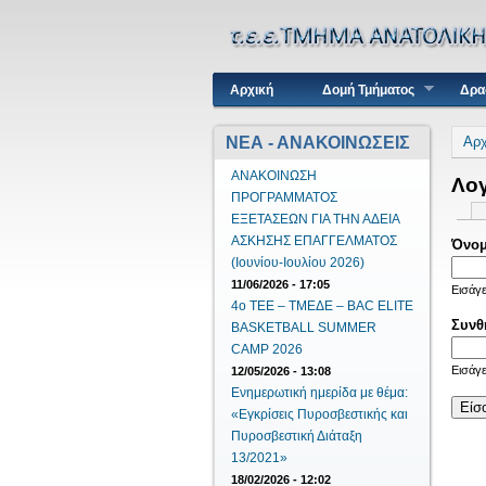
Κύριο μενού
Αρχική
Δομή Τμήματος
Δρα
Είσ
ΝΕΑ - ΑΝΑΚΟΙΝΩΣΕΙΣ
Αρχ
ΑΝΑΚΟΙΝΩΣΗ
Λο
ΠΡΟΓΡΑΜΜΑΤΟΣ
Πρω
ΕΞΕΤΑΣΕΩΝ ΓΙΑ ΤΗΝ ΑΔΕΙΑ
ΑΣΚΗΣΗΣ ΕΠΑΓΓΕΛΜΑΤΟΣ
Όνομ
(Ιουνίου-Ιουλίου 2026)
11/06/2026 - 17:05
Εισάγε
4ο ΤΕΕ – ΤΜΕΔΕ – BAC ELITE
Συνθ
BASKETBALL SUMMER
CAMP 2026
Εισάγε
12/05/2026 - 13:08
Ενημερωτική ημερίδα με θέμα:
«Εγκρίσεις Πυροσβεστικής και
Πυροσβεστική Διάταξη
13/2021»
18/02/2026 - 12:02