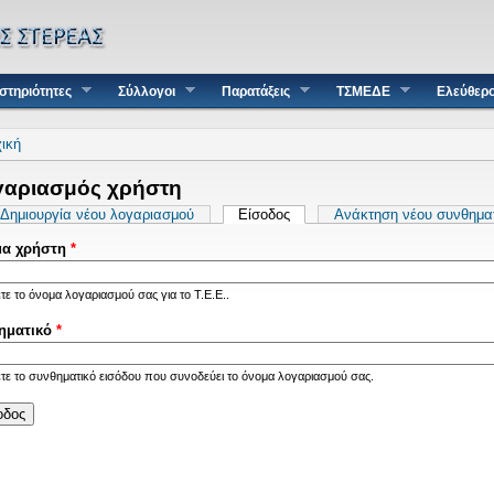
στηριότητες
Σύλλογοι
Παρατάξεις
ΤΣΜΕΔΕ
Ελεύθερ
τε εδώ
ική
γαριασμός χρήστη
τεύουσες καρτέλες
Δημιουργία νέου λογαριασμού
Είσοδος
(ενεργή καρτέλα)
Ανάκτηση νέου συνθημα
α χρήστη
*
τε το όνομα λογαριασμού σας για το Τ.Ε.Ε..
ηματικό
*
τε το συνθηματικό εισόδου που συνοδεύει το όνομα λογαριασμού σας.