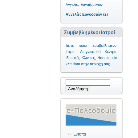
Αγγελίες Εργαζομένων
Αγγελίες Εργοδοτών (2)
Συμβεβλημένοι Ιατροί
Δείτε ποιοί Συμβεβλημένοι
Ιατροί, Διαγνωστικά Κεντρα,
Ιδιωτικές Κλινικες, Νοσοκομεία
κλπ είναι στην περιοχή σας.
Φόρμα αναζήτησης
Αναζήτηση
Έντυπα