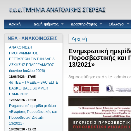
Κύριο μενού
Αρχική
Δομή Τμήματος
Δραστηριότητες
Σύλλογοι
Είστε εδώ
Αρχική
ΝΕΑ - ΑΝΑΚΟΙΝΩΣΕΙΣ
ΑΝΑΚΟΙΝΩΣΗ
Ενημερωτική ημερίδα
ΠΡΟΓΡΑΜΜΑΤΟΣ
Πυροσβεστικής και 
ΕΞΕΤΑΣΕΩΝ ΓΙΑ ΤΗΝ ΑΔΕΙΑ
13/2021»
ΑΣΚΗΣΗΣ ΕΠΑΓΓΕΛΜΑΤΟΣ
(Ιουνίου-Ιουλίου 2026)
δημοσιεύθηκε από
site_admin
o
11/06/2026 - 17:05
4ο ΤΕΕ – ΤΜΕΔΕ – BAC ELITE
BASKETBALL SUMMER
CAMP 2026
12/05/2026 - 13:08
Ενημερωτική ημερίδα με θέμα:
«Εγκρίσεις Πυροσβεστικής και
Πυροσβεστική Διάταξη
13/2021»
18/02/2026 - 12:02